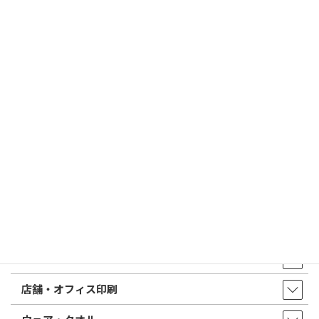
2026/03/09
はんこ屋さん21からのお知らせ
電子印鑑の使い方は？メリットやデメリットも解説
2026/02/13
はんこ屋さん21からのお知らせ
印鑑の書体（古印体・篆書体・印相体・楷書体・行書体）とは？
特徴とフォントの選び方
はんこ屋さん21からのお知らせ一覧 ≫
トップページ
店舗・アクセス
取扱商品・サービス
印鑑・はんこ
店舗・オフィス印刷