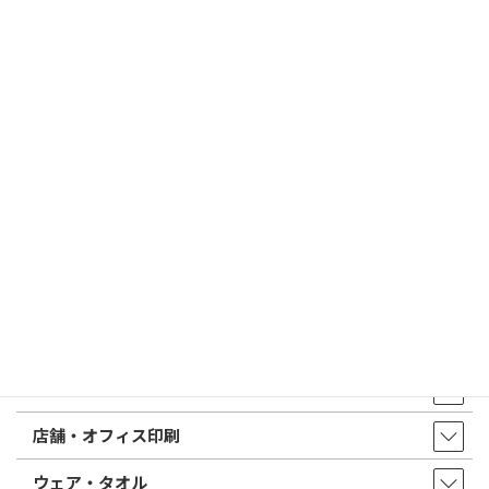
2026/03/09
はんこ屋さん21からのお知らせ
電子印鑑の使い方は？メリットやデメリットも解説
2026/02/13
はんこ屋さん21からのお知らせ
印鑑の書体（古印体・篆書体・印相体・楷書体・行書体）とは？
特徴とフォントの選び方
はんこ屋さん21からのお知らせ一覧 ≫
トップページ
店舗・アクセス
取扱商品・サービス
印鑑・はんこ
店舗・オフィス印刷
ウェア・タオル