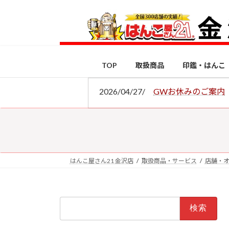
コ
ナ
ン
ビ
テ
ゲ
ン
ー
ツ
シ
TOP
取扱商品
印鑑・はんこ
へ
ョ
ス
ン
2026/04/27/
GWお休みのご案内
キ
に
ッ
移
プ
動
はんこ屋さん21 金沢店
取扱商品・サービス
店舗・
検
索: