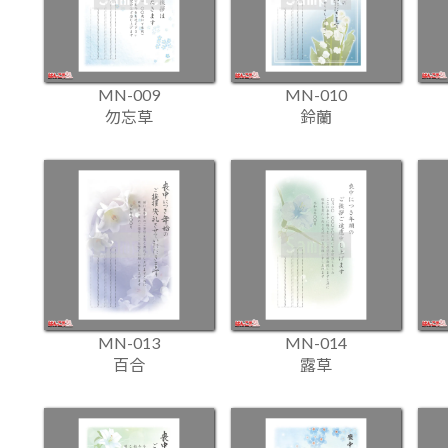
MN-009
MN-010
勿忘草
鈴蘭
MN-013
MN-014
百合
露草