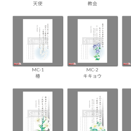
天使
教会
MC-1
MC-2
椿
キキョウ