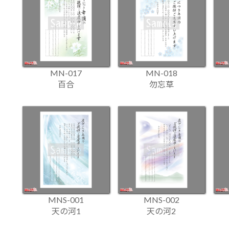
MN-017
MN-018
百合
勿忘草
MNS-001
MNS-002
天の河1
天の河2