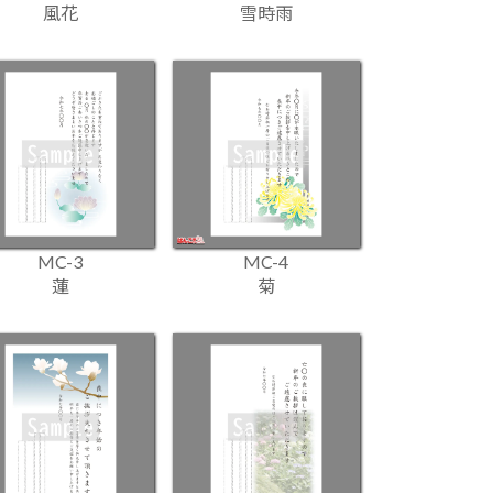
風花
雪時雨
MC-3
MC-4
蓮
菊