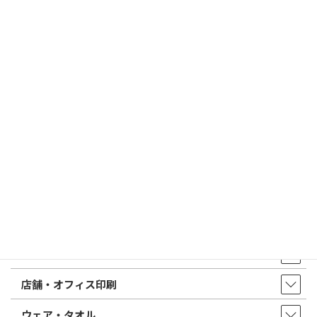
2026/03/09
はんこ屋さん21からのお知らせ
電子印鑑の使い方は？メリットやデメリットも解説
2026/02/13
はんこ屋さん21からのお知らせ
印鑑の書体（古印体・篆書体・印相体・楷書体・行書体）とは？
特徴とフォントの選び方
はんこ屋さん21からのお知らせ一覧 ≫
トップページ
店舗・アクセス
取扱商品・サービス
印鑑・はんこ
店舗・オフィス印刷
ウェア・タオル